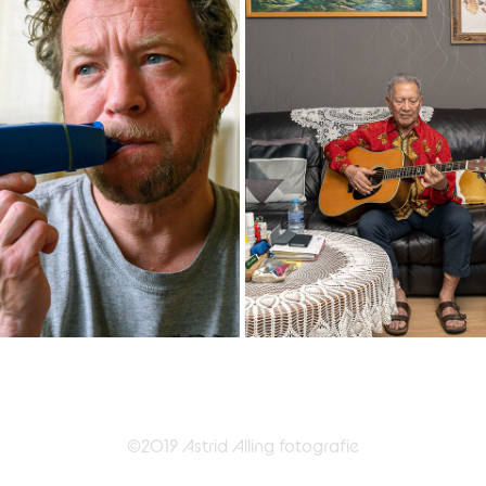
HOU JE TAAI!
HERINNERING AAN EEN MOE
2020
2020
©2019 Astrid Alling fotografie